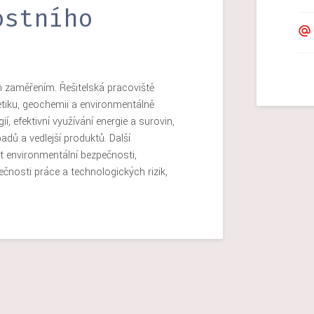
ostního
 zaměřením. Řešitelská pracoviště
etiku, geochemii a environmentálně
, efektivní využívání energie a surovin,
dů a vedlejší produktů. Další
t environmentální bezpečnosti,
ečnosti práce a technologických rizik,