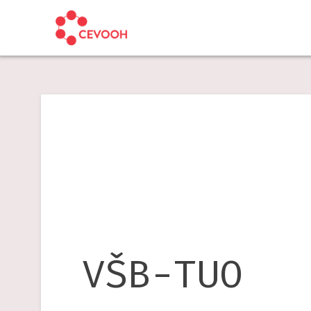
Skip
to
content
VŠB-TUO