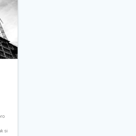
pro
k si