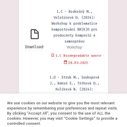
1.C - Rozkošný M.,
Vološinová D. (2024):
Workshop k problematice
kompostování BR(K)O pro
producenty kompostů a
samosprávu
Download
Workshop
1.C Biodegradable waste
28.03.2025
1.D - Struk M., Soukopová
J., Bakoš E., Tóthová D.,
Kuliková N. (2024):
Workshop Vzdělávání
obyvatel v oběhovém
We use cookies on our website to give you the most relevant
hospodářství
experience by remembering your preferences and repeat visits.
Workshop
By clicking “Accept All”, you consent to the use of ALL the
Download
cookies. However, you may visit "Cookie Settings" to provide a
1.D Ecodesign and
controlled consent.
consumer behavior