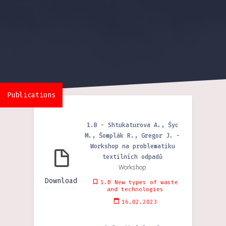
Publications
1.B - Shtukaturova A., Šyc
M., Šomplák R., Gregor J. -
Workshop na problematiku
textilních odpadů
Workshop
Download
1.B New types of waste
and technologies
16.02.2023